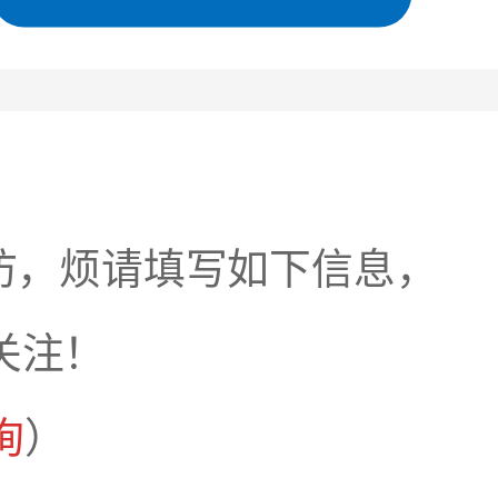
访，烦请填写如下信息，
关注！
询
）