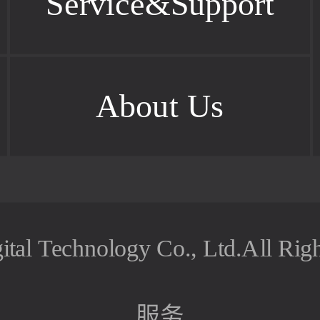
Service&Support
About Us
ital Technology Co., Ltd.All Rig
服务